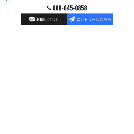
088-645-0858
職場や業務のこと、スタッフのつぶやきなどの様々な情
報を発信しています。お仕事探しをされている方やご応
お問い合わせ
エントリーはこちら
募を悩まれている方など、参考としてご覧いただけま
す。
対象の記事はございません
ブログへ